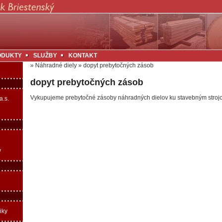
ODUKTY
SLUŽBY
KONTAKT
»
Náhradné diely
»
dopyt prebytočných zásob
dopyt prebytočných zásob
Vykupujeme prebytočné zásoby náhradných dielov ku stavebným stroj
a.s.
y
iky