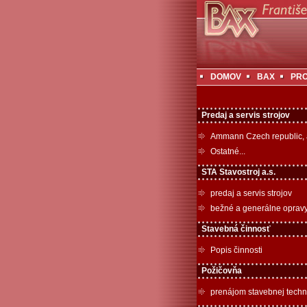
DOMOV
BAX
PR
Predaj a servis strojov
Ammann Czech republic, 
Ostatné...
STA Stavostroj a.s.
predaj a servis strojov
bežné a generálne oprav
Stavebná činnosť
Popis činnosti
Požičovňa
prenájom stavebnej techn