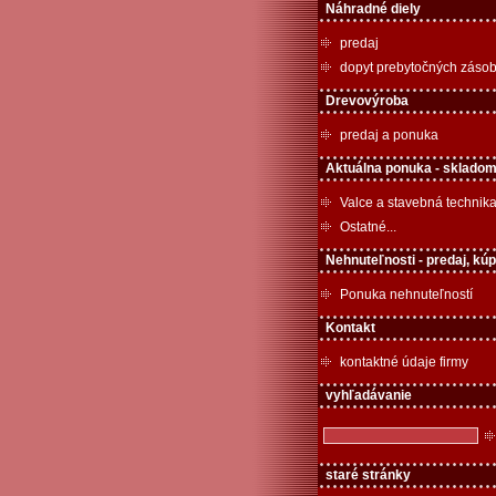
Náhradné diely
predaj
dopyt prebytočných záso
Drevovýroba
predaj a ponuka
Aktuálna ponuka - skladom
Valce a stavebná technik
Ostatné...
Nehnuteľnosti - predaj, kú
Ponuka nehnuteľností
Kontakt
kontaktné údaje firmy
vyhľadávanie
staré stránky