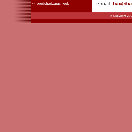
e-mail:
bax@ba
predchádzajúci web
© Copyright 200