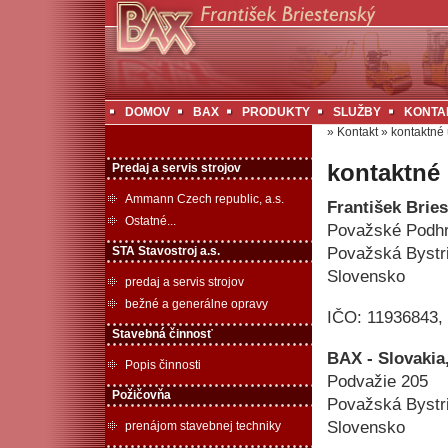
DOMOV
BAX
PRODUKTY
SLUŽBY
KONTA
»
Kontakt
»
kontaktné 
kontaktné 
Predaj a servis strojov
Ammann Czech republic, a.s.
František Brie
Ostatné...
Považské Podhr
STA Stavostroj a.s.
Považská Bystr
Slovensko
predaj a servis strojov
bežné a generálne opravy
IČO: 11936843,
Stavebná činnosť
BAX - Slovakia,
Popis činnosti
Podvažie 205
Požičovňa
Považská Bystr
Slovensko
prenájom stavebnej techniky