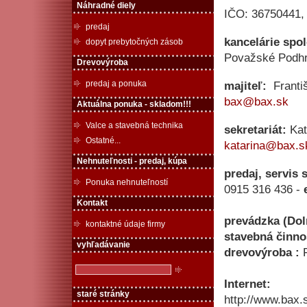
Náhradné diely
IČO: 36750441,
predaj
kancelárie spol
dopyt prebytočných zásob
Považské Podhr
Drevovýroba
predaj a ponuka
majiteľ:
Franti
bax@bax.sk
Aktuálna ponuka - skladom!!!
Valce a stavebná technika
sekretariát:
Kat
Ostatné...
katarina@bax.s
Nehnuteľnosti - predaj, kúpa
predaj, servis 
Ponuka nehnuteľností
0915 316 436 -
Kontakt
prevádzka (Dol
kontaktné údaje firmy
stavebná činno
vyhľadávanie
drevovýroba :
Internet:
staré stránky
http://www.bax.