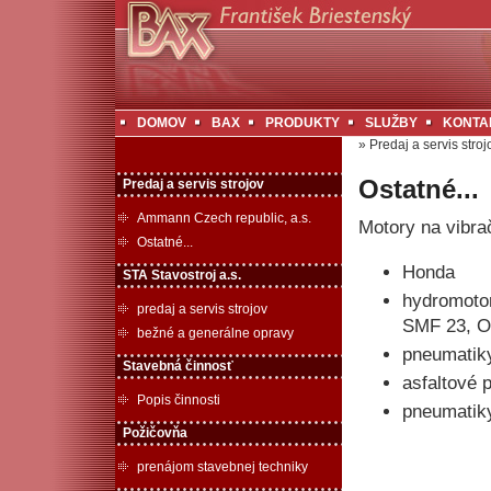
DOMOV
BAX
PRODUKTY
SLUŽBY
KONTA
»
Predaj a servis stroj
Ostatné...
Predaj a servis strojov
Ammann Czech republic, a.s.
Motory na vibrač
Ostatné...
Honda
STA Stavostroj a.s.
hydromoto
predaj a servis strojov
SMF 23, O
bežné a generálne opravy
pneumatiky
Stavebná činnosť
asfaltové 
Popis činnosti
pneumatiky
Požičovňa
prenájom stavebnej techniky