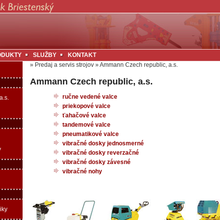
ODUKTY
SLUŽBY
KONTAKT
»
Predaj a servis strojov
»
Ammann Czech republic, a.s.
Ammann Czech republic, a.s.
ručne vedené valce
a.s.
priekopové valce
ťahačové valce
tandemové valce
pneumatikové valce
vibračné dosky jednosmerné
y
vibračné dosky reverzačné
vibračné dosky závesné
vibračné nohy
iky