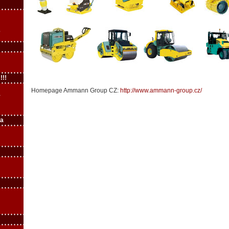
b
!!!
Homepage Ammann Group CZ:
http://www.ammann-group.cz/
a
pa