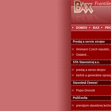
DOMOV
BAX
PR
Predaj a servis strojov
Ammann Czech republic, 
Ostatné...
STA Stavostroj a.s.
predaj a servis strojov
bežné a generálne oprav
Stavebná činnosť
Popis činnosti
Požičovňa
prenájom stavebnej techn