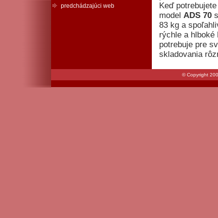
Keď potrebujete
predchádzajúci web
model
ADS 70
s
83 kg a spoľah
rýchle a hlboké
potrebuje pre s
skladovania rôz
© Copyright 200