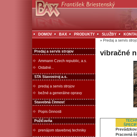
DOMOV
BAX
PRODUKTY
SLUŽBY
KONTA
»
Predaj a servis stroj
vibračné 
Predaj a servis strojov
Ammann Czech republic, a.s.
Ostatné...
STA Stavostroj a.s.
predaj a servis strojov
bežné a generálne opravy
Stavebná činnosť
Popis činnosti
TECH
Požičovňa
ŠPECIF
Prevádzkov
prenájom stavebnej techniky
Pracovná š