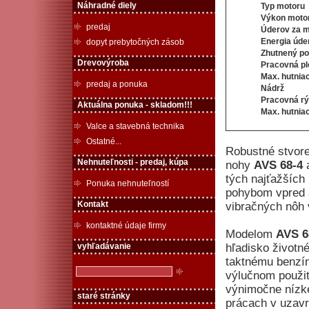
Náhradné diely
Typ motoru
Výkon moto
predaj
Úderov za 
Energia úd
dopyt prebytočných zásob
Zhutnený p
Drevovýroba
Pracovná p
Max. hutnia
predaj a ponuka
Nádrž
Pracovná r
Aktuálna ponuka - skladom!!!
Max. hutnia
Valce a stavebná technika
Ostatné...
Robustné stvor
Nehnuteľnosti - predaj, kúpa
nohy
AVS 68-4
tých najťažších
Ponuka nehnuteľností
pohybom vpred a
Kontakt
vibračných nôh 
kontaktné údaje firmy
Modelom
AVS 6
vyhľadávanie
hľadisko život
taktnému benzí
výlučnom použit
výnimočne nízke
staré stránky
prácach v uzav